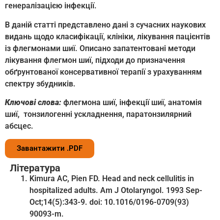
генералізацією інфекції.
В даній статті представлено дані з сучасних наукових
видань щодо класифікації, клініки, лікування пацієнтів
із флегмонами шиї. Описано запатентовані методи
лікування флегмон шиї, підходи до призначення
обґрунтованої консервативної терапії з урахуванням
спектру збудників.
Ключові слова:
флегмона шиї, інфекції шиї, анатомія
шиї, тонзилогенні ускладнення, паратонзилярний
абсцес.
Завантажити .PDF
Література
Kimura AC, Pien FD. Head and neck cellulitis in
hospitalized adults. Am J Otolaryngol. 1993 Sep-
Oct;14(5):343-9. doi: 10.1016/0196-0709(93)
90093-m.