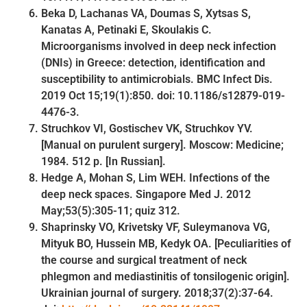
Beka D, Lachanas VA, Doumas S, Xytsas S,
Kanatas A, Petinaki E, Skoulakis C.
Microorganisms involved in deep neck infection
(DNIs) in Greece: detection, identification and
susceptibility to antimicrobials. BMC Infect Dis.
2019 Oct 15;19(1):850. doi: 10.1186/s12879-019-
4476-3.
Struchkov VI, Gostischev VK, Struchkov YV.
[Manual on purulent surgery]. Moscow: Medicine;
1984. 512 p. [In Russian].
Hedge A, Mohan S, Lim WEH. Infections of the
deep neck spaces. Singapore Med J. 2012
May;53(5):305-11; quiz 312.
Shaprinsky VO, Krivetsky VF, Suleymanova VG,
Mityuk BO, Hussein MB, Kedyk OA. [Peculiarities of
the course and surgical treatment of neck
phlegmon and mediastinitis of tonsilogenic origin].
Ukrainian journal of surgery. 2018;37(2):37-64.