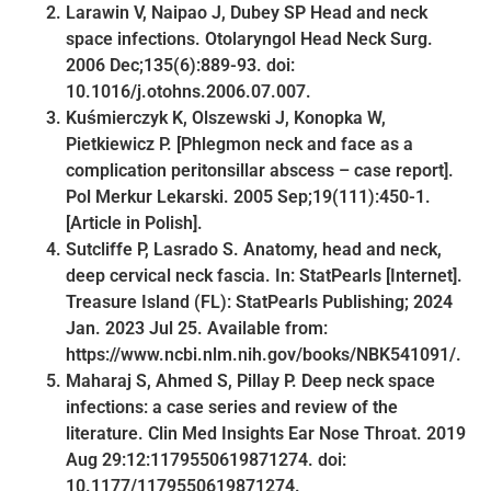
Larawin V, Naipao J, Dubey SP Head and neck
space infections. Otolaryngol Head Neck Surg.
2006 Dec;135(6):889-93. doi:
10.1016/j.otohns.2006.07.007.
Kuśmierczyk K, Olszewski J, Konopka W,
Pietkiewicz P. [Phlegmon neck and face as a
complication peritonsillar abscess – case report].
Pol Merkur Lekarski. 2005 Sep;19(111):450-1.
[Article in Polish].
Sutcliffe P, Lasrado S. Anatomy, head and neck,
deep cervical neck fascia. In: StatPearls [Internet].
Treasure Island (FL): StatPearls Publishing; 2024
Jan. 2023 Jul 25. Available from:
https://www.ncbi.nlm.nih.gov/books/NBK541091/.
Maharaj S, Ahmed S, Pillay P. Deep neck space
infections: a case series and review of the
literature. Clin Med Insights Ear Nose Throat. 2019
Aug 29:12:1179550619871274. doi:
10.1177/1179550619871274.