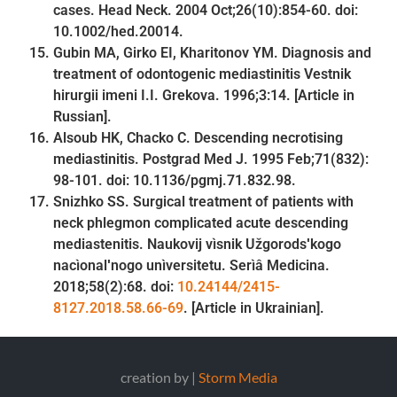
cases. Head Neck. 2004 Oct;26(10):854-60. doi:
10.1002/hed.20014.
Gubin MA, Girko EI, Kharitonov YM. Diagnosis and
treatment of odontogenic mediastinitis Vestnik
hirurgii imeni I.I. Grekova. 1996;3:14. [Article in
Russian].
Alsoub HK, Chacko C. Descending necrotising
mediastinitis. Postgrad Med J. 1995 Feb;71(832):
98-101. doi: 10.1136/pgmj.71.832.98.
Snizhko SS. Surgical treatment of patients with
neck phlegmon complicated acute descending
mediastenitis. Naukovij vìsnik Užgorodsʹkogo
nacìonalʹnogo unìversitetu. Serìâ Medicina.
2018;58(2):68. doi:
10.24144/2415-
8127.2018.58.66-69
. [Article in Ukrainian].
creation by |
Storm Media