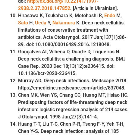
doi:
http://dx.doi.org/10.22141/1997-
2938.2.37.2018.147852
. [Article in Ukrainian].
Hirasawa K, Tsukahara K, Motohashi R,
Endo
M,
Sato
H,
Ueda
Y,
Nakamura
K. Deep neck cellulitis:
limitations of conservative treatment with
antibiotics. Acta Otolaryngol. 2017 Jan;137(1):86-
89. doi: 10.1080/00016489.2016.1218048.
Gonçalves AI, Vilhena D, Duarte D, Trigueiros N.
Deep neck cellulitis: a challenging diagnosis. BMJ
Case Rep. 2020 Dec 18;13(12):e236415. doi:
10.1136/bcr-2020-236415.
Murray AD. Deep neck infections. Medscape 2018.
https://emedicine.medscape.com/article/837048.
Chen MK, Wen YS, Chang CC, Huang MT, Hsiao HC.
Predisposing factors of life-threatening deep neck
infection: logistic regression analysis of 214 cases.
J Otolaryngol. 1998 Jun;27(3):141-4.
Huang T-T, Liu T-C, Chen P-R, Tseng F-Y, Yeh T-H,
Chen Y-S. Deep neck infection: analysis of 185