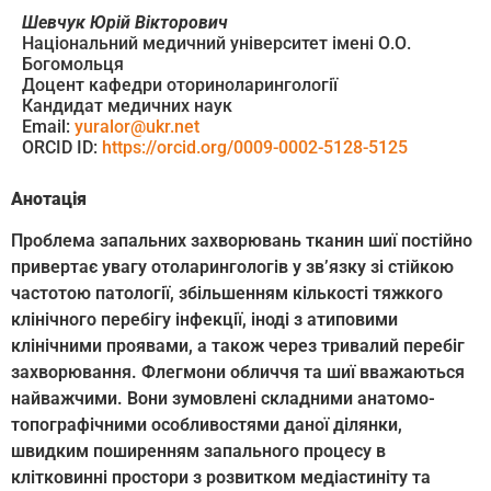
Шевчук Юрій Вікторович
Національний медичний університет імені О.О.
Богомольця
Доцент кафедри оториноларингології
Кандидат медичних наук
Email:
yuralor@ukr.net
ORCID ID:
https://orcid.org/0009-0002-5128-5125
Анотація
Проблема запальних захворювань тканин шиї постійно
привертає увагу отоларингологів у зв’язку зі стійкою
частотою патології, збільшенням кількості тяжкого
клінічного перебігу інфекції, іноді з атиповими
клінічними проявами, а також через тривалий перебіг
захворювання. Флегмони обличчя та шиї вважаються
найважчими. Вони зумовлені складними анатомо-
топографічними особливостями даної ділянки,
швидким поширенням запального процесу в
клітковинні простори з розвитком медіастиніту та