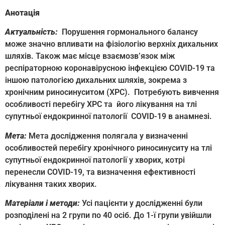
Анотація
Актуальність:
Порушення гормонального балансу
може значно впливати на фізіологію верхніх дихальних
шляхів. Також має місце взаємозв’язок між
респіраторною коронавірусною інфекцією COVID-19 та
іншою патологією дихальних шляхів, зокрема з
хронічним риносинуситом (ХРС). Потребують вивчення
особливості перебігу ХРС та його лікування на тлі
супутньої ендокринної патології COVID-19 в анамнезі.
Мета:
Мета дослідження полягала у визначенні
особливостей перебігу хронічного риносинуситу на тлі
супутньої ендокринної патології у хворих, котрі
перенесли COVID-19, та визначення ефективності
лікування таких хворих.
Матеріали і методи:
Усі пацієнти у дослідженні були
розподілені на 2 групи по 40 осіб. До 1-ї групи увійшли