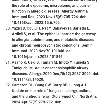
the role of exposome, microbiome, and barrier
function in allergic diseases. Allergy Asthma
Immunol Res. 2023 Nov;15(6):705-724. doi:
10.4168/aair.2023.15.6.705.
Yazici D, Ogulur I, Pat Y, Babayev H, Barletta E,
Ardicli S, et al. The epithelial barrier: the gateway
to allergic, autoimmune, and metabolic diseases
and chronic neuropsychiatric conditions. Semin
Immunol. 2023 Nov:70:101846. doi:
10.1016/j.smim.2023.101846.
Asano K, Ueki S, Tamari M, Imoto Y, Fujieda S,
Taniguchi M. Adult-onset eosinophilic airway
diseases. Allergy. 2020 Dec;75(12):3087-3099. doi:
10.1111/all.14620.
Cameron BH, Gong SW, Corry DB, Luong AU.
Update on the role of fungus in allergy, asthma,
and the unified airway. Otolaryngol Clin North Am.
2024 Apr;57(2):279-292. doi: