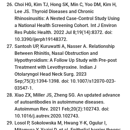
Choi HG, Kim TJ, Hong SK, Min C, Yoo DM, Kim H,
Lee JS. Thyroid Diseases and Chronic
Rhinosinusitis: A Nested Case-Control Study Using
a National Health Screening Cohort. Int J Environ
Res Public Health. 2022 Jul 8;19(14):8372. doi:
10.3390/ijerph19148372.
Santosh UP, Kuruwatti A, Nasser A. Relationship
Between Rhinitis, Nasal Obstruction and
Hypothyroidism: A Follow Up Study with Pre-post
Treatment with Levothyroxine. Indian J
Otolaryngol Head Neck Surg. 2023
Sep;75(3):1394-1398. doi: 10.1007/s12070-023-
03547-1.
Xiao ZX, Miller JS, Zheng SG. An updated advance
of autoantibodies in autoimmune diseases.
Autoimmun Rev. 2021 Feb;20(2):102743. doi:
10.1016/j.autrev.2020.102743.
Losol P, Sokolowska M, Hwang Y-K, Ogulur I,
Mitamura Y, Yazici D, et al. Epithelial barrier theory: