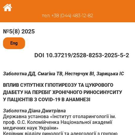
тел. +38 (044) 483-12-82
№5(8) 2025
Eng
DOI 10.37219/2528-8253-2025-5-2
Заболотна ДД, Смагіна ТВ, Нестерчук ВІ, Зарицька ІС
ВПЛИВ СУПУТНІХ ГІПОТИРЕОЗУ ТА ЦУКРОВОГО
ДІАБЕТУ НА ПЕРЕБІГ ХРОНІЧНОГО РИНОСИНУСИТУ
У ПАЦІЄНТІВ З COVID-19 В АНАМНЕЗІ
Заболотна Діана Дмитрівна
Державна установа «Інститут отоларингології ім.
проф. О.С. Коломійченка Національної академії
медичних наук України»
Керівник відділу ринології та алергології з групою