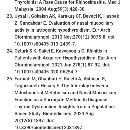
Thyroiditis: A Rare Cause for Rhinosinusitis. Med J
Malaysia. 2004 Aug;59(3):428-30.
Uysal I, Gökakın AK, Karakuş CF, Deveci K, Hasbek
Z, Sancakdar E. Evaluation of nasal mucociliary
activity in iatrogenic hypothyroidism. Eur Arch
Otorhinolaryngol. 2013 Nov;270(12):3075-8. doi:
10.1007/s00405-013-2439-7.
Ozturk S K, Sakci E, Kavvasoglu C. Rhinitis in
Patients with Acquired Hypothyroidism. Eur Arch
Otorhinolaryngol. 2021 Jan;278(1):87-92. doi:
10.1007/s00405-020-06254-7.
Farhadi M, Ghanbari H, Salehi A, Ashique S,
Taghizadeh-Hesary F. The Interplay between
Mitochondrial Metabolism and Nasal Mucociliary
Function as a Surrogate Method to Diagnose
Thyroid Dysfunction: Insights from a Population-
Based Study. Biomedicines. 2024 Aug
20;12(8):1897. doi:
10.3390/biomedicines12081897.