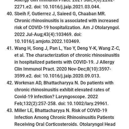
2271.e2. doi: 10.1016/j.jaip.2021.03.044.
Sbeih F, Gutierrez J, Saieed G, Chaaban MR.
Chronic rhinosinusitis is associated with increased
risk of COVID-19 hospitalization. Am J Otolaryngol.
2022 Jul-Aug;43(4):103469. doi:
10.1016/j.amjoto.2022.103469.
Wang H, Song J, Pan L, Yao Y, Deng Y-K, Wang Z-C,
et al. The characterization of chronic rhinosinusitis
in hospitalized patients with COVID-19. J Allergy
Clin Immunol Pract. 2020 Nov-Dec;8(10):3597-
3599.e2. doi: 10.1016/j.jaip.2020.09.013.
Workman AD, Bhattacharyya N. Do patients with
chronic rhinosinusitis exhibit elevated rates of
Covid-19 infection? Laryngoscope. 2022
Feb;132(2):257-258. doi: 10.1002/lary.29961.
Miller LE, Bhattacharyya N. Risk of COVID-19
Infection Among Chronic Rhinosinusitis Patients
Receiving Oral Corticosteroids. Otolaryngol Head