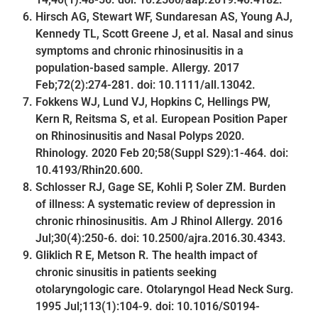
Hirsch AG, Stewart WF, Sundaresan AS, Young AJ,
Kennedy TL, Scott Greene J, et al. Nasal and sinus
symptoms and chronic rhinosinusitis in a
population-based sample. Allergy. 2017
Feb;72(2):274-281. doi: 10.1111/all.13042.
Fokkens WJ, Lund VJ, Hopkins C, Hellings PW,
Kern R, Reitsma S, et al. European Position Paper
on Rhinosinusitis and Nasal Polyps 2020.
Rhinology. 2020 Feb 20;58(Suppl S29):1-464. doi:
10.4193/Rhin20.600.
Schlosser RJ, Gage SE, Kohli P, Soler ZM. Burden
of illness: A systematic review of depression in
chronic rhinosinusitis. Am J Rhinol Allergy. 2016
Jul;30(4):250-6. doi: 10.2500/ajra.2016.30.4343.
Gliklich R E, Metson R. The health impact of
chronic sinusitis in patients seeking
otolaryngologic care. Otolaryngol Head Neck Surg.
1995 Jul;113(1):104-9. doi: 10.1016/S0194-