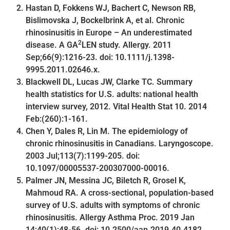
Hastan D, Fokkens WJ, Bachert C, Newson RB,
Bislimovska J, Bockelbrink A, et al. Chronic
rhinosinusitis in Europe – An underestimated
2
disease. A GA
LEN study. Allergy. 2011
Sep;66(9):1216-23. doi: 10.1111/j.1398-
9995.2011.02646.x.
Blackwell DL, Lucas JW, Clarke TC. Summary
health statistics for U.S. adults: national health
interview survey, 2012. Vital Health Stat 10. 2014
Feb:(260):1-161.
Chen Y, Dales R, Lin M. The epidemiology of
chronic rhinosinusitis in Canadians. Laryngoscope.
2003 Jul;113(7):1199-205. doi:
10.1097/00005537-200307000-00016.
Palmer JN, Messina JC, Biletch R, Grosel K,
Mahmoud RA. A cross-sectional, population-based
survey of U.S. adults with symptoms of chronic
rhinosinusitis. Allergy Asthma Proc. 2019 Jan
14;40(1):48-56. doi: 10.2500/aap.2019.40.4182.