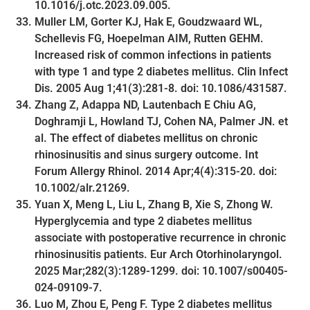
10.1016/j.otc.2023.09.005.
Muller LM, Gorter KJ, Hak E, Goudzwaard WL,
Schellevis FG, Hoepelman AIM, Rutten GEHM.
Increased risk of common infections in patients
with type 1 and type 2 diabetes mellitus. Clin Infect
Dis. 2005 Aug 1;41(3):281-8. doi: 10.1086/431587.
Zhang Z, Adappa ND, Lautenbach E Chiu AG,
Doghramji L, Howland TJ, Cohen NA, Palmer JN. et
al. The effect of diabetes mellitus on chronic
rhinosinusitis and sinus surgery outcome. Int
Forum Allergy Rhinol. 2014 Apr;4(4):315-20. doi:
10.1002/alr.21269.
Yuan X, Meng L, Liu L, Zhang B, Xie S, Zhong W.
Hyperglycemia and type 2 diabetes mellitus
associate with postoperative recurrence in chronic
rhinosinusitis patients. Eur Arch Otorhinolaryngol.
2025 Mar;282(3):1289-1299. doi: 10.1007/s00405-
024-09109-7.
Luo M, Zhou E, Peng F. Type 2 diabetes mellitus