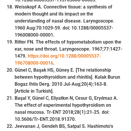
Weisskopf A. Connective tissue: a synthesis of
modern thought and its impact on the
understanding of nasal disease. Laryngoscope.
1960 Aug:70:1029-59. doi: 10.1288/00005537-
196008000-00001.
Ritter FN. The effects of hypometabolism upon the
ear, nose and throat. Laryngoscope. 1967;77:1427-
1479.
https://doi.org/10.1288/00005537-
196708000-00016
.
Günel C, Başak HS, Güney E. [The relationship
between hypothyroidism and rhinitis]. Kulak Burun
Bogaz Ihtis Derg. 2010 Jul-Aug;20(4):163-8.
[Article in Turkish].
Başal Y, Günel C, Eliyatkın N, Cesur G, Eryılmaz A.
The effect of experimental hypothyroidism on
nasal mucosa. Tr-ENT 2018;28(1):21-25. doi:
10.5606/Tr-ENT.2018.91370.
Jeevanan J, Gendeh BS, Satpal S. Hashimoto’s