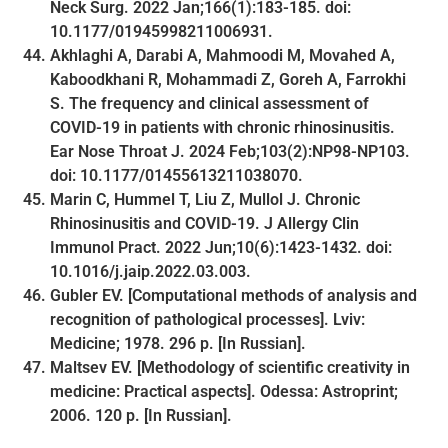
Neck Surg. 2022 Jan;166(1):183-185. doi:
10.1177/01945998211006931.
Akhlaghi A, Darabi A, Mahmoodi M, Movahed A,
Kaboodkhani R, Mohammadi Z, Goreh A, Farrokhi
S. The frequency and clinical assessment of
COVID-19 in patients with chronic rhinosinusitis.
Ear Nose Throat J. 2024 Feb;103(2):NP98-NP103.
doi: 10.1177/01455613211038070.
Marin C, Hummel T, Liu Z, Mullol J. Chronic
Rhinosinusitis and COVID-19. J Allergy Clin
Immunol Pract. 2022 Jun;10(6):1423-1432. doi:
10.1016/j.jaip.2022.03.003.
Gubler EV. [Computational methods of analysis and
recognition of pathological processes]. Lviv:
Medicine; 1978. 296 p. [In Russian].
Maltsev EV. [Methodology of scientific creativity in
medicine: Practical aspects]. Odessa: Astroprint;
2006. 120 p. [In Russian].