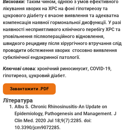
Висновки:
Таким чином, однією з умов ефективного
лікування хворих на ХРС на фоні гіпотиреозу та
цукрового діабету є вчасне виявлення та адекватна
компенсація наявної гормональної дисфункції. У разі
наявності несприятливого клінічного перебігу ХРС та
уповільнення післяопераційного відновлення,
швидкого рецидиву після хірургічного втручання слід
проводити обстеження хворих стосовно виявлення
субклінічної ендокринної патології.
Ключові слова
:
хронічний риносинусит, COVID-19,
гіпотиреоз, цукровий діабет.
Завантажити .PDF
Література
Albu S. Chronic Rhinosinusitis-An Update on
Epidemiology, Pathogenesis and Management. J
Clin Med. 2020 Jul 18;9(7):2285. doi:
10.3390/jcm9072285.