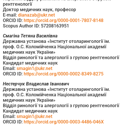
рентгенології
Доктор медичних наук, професор
E-mail:
dianazab@ukr.net
ORCID ID:
https://orcid.org/0000-0001-7807-8148
Scopus Author ID: 57208163951
Смагіна Тетяна Василівна
Державна установа «Інститут отоларингології ім.
проф. О.С. Коломійченка Національної академії
медичних наук України»
Відділ ринології та алергології з групою рентгенології
Кандидат медичних наук
Email:
smagin1@ukr.net
ORCID ID:
https://orcid.org/0000-0002-8349-8275
Нестерчук Владислав Іванович
Державна установа «Інститут отоларингології ім.
проф. О.С. Коломійченка Національної академії
медичних наук України»
Відділ ринології та алергології з групою рентгенології
Кандидат медичних наук
Email:
smagin1@ukr.net
ORCID ID:
https://orcid.org/0000-0003-4486-046X