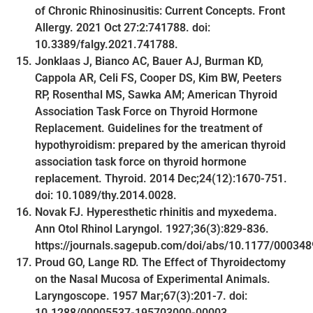
of Chronic Rhinosinusitis: Current Concepts. Front
Allergy. 2021 Oct 27:2:741788. doi:
10.3389/falgy.2021.741788.
Jonklaas J, Bianco AC, Bauer AJ, Burman KD,
Cappola AR, Celi FS, Cooper DS, Kim BW, Peeters
RP, Rosenthal MS, Sawka AM; American Thyroid
Association Task Force on Thyroid Hormone
Replacement. Guidelines for the treatment of
hypothyroidism: prepared by the american thyroid
association task force on thyroid hormone
replacement. Thyroid. 2014 Dec;24(12):1670-751.
doi: 10.1089/thy.2014.0028.
Novak FJ. Hyperesthetic rhinitis and myxedema.
Ann Otol Rhinol Laryngol. 1927;36(3):829-836.
https://journals.sagepub.com/doi/abs/10.1177/00034
Proud GO, Lange RD. The Effect of Thyroidectomy
on the Nasal Mucosa of Experimental Animals.
Laryngoscope. 1957 Mar;67(3):201-7. doi:
10.1288/00005537-195703000-00003.