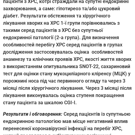
пацієнти з ХРС, котрі страждали на супутні ендокринні
захворювання, а саме: гіпотиреоз та/або цукровий
діабет. Результати обстеження та хірургічного
лікування хворих на ХРС 1-ї групи порівнювались з
такими серед пацієнтів з ХРС без супутньої
ендокринної патології (2-а група). Для визначення
особливостей перебігу ХРС серед пацієнтів в групах
дослідження застосовувалась оцінка особливостей
анамнезу та клінічних проявів ХРС, якості життя хворих
з використанням опитувальника SNOT-22, сахариновий
тест для оцінки стану мукоциліарного кліренсу (МЦК) у
порожнині носа під час первинного огляду та через 3
місяці після хірургічного лікування. Через 3 місяці після
лікування виконувалась оцінка ступеня покращення
стану пацієнта за шкалою CGI-I.
Результати і обговорення:
Серед пацієнтів із супутньою
ендокринною патологією мав місце негативний вплив
перенесеної коронавірусної інфекції на перебіг ХРС,