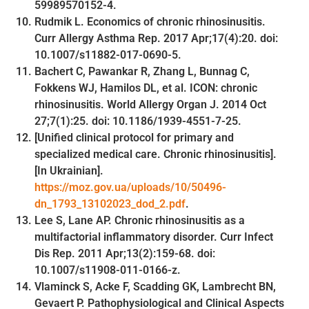
59989570152-4.
Rudmik L. Economics of chronic rhinosinusitis.
Curr Allergy Asthma Rep. 2017 Apr;17(4):20. doi:
10.1007/s11882-017-0690-5.
Bachert C, Pawankar R, Zhang L, Bunnag C,
Fokkens WJ, Hamilos DL, et al. ICON: chronic
rhinosinusitis. World Allergy Organ J. 2014 Oct
27;7(1):25. doi: 10.1186/1939-4551-7-25.
[Unified clinical protocol for primary and
specialized medical care. Chronic rhinosinusitis].
[In Ukrainian].
https://moz.gov.ua/uploads/10/50496-
dn_1793_13102023_dod_2.pdf
.
Lee S, Lane AP. Chronic rhinosinusitis as a
multifactorial inflammatory disorder. Curr Infect
Dis Rep. 2011 Apr;13(2):159-68. doi:
10.1007/s11908-011-0166-z.
Vlaminck S, Acke F, Scadding GK, Lambrecht BN,
Gevaert P. Pathophysiological and Clinical Aspects