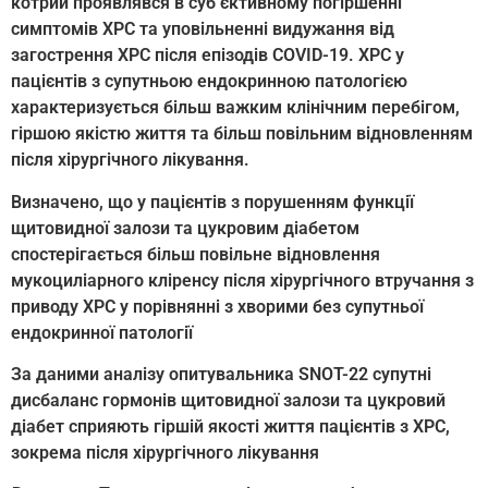
котрий проявлявся в суб’єктивному погіршенні
симптомів ХРС та уповільненні видужання від
загострення ХРС після епізодів COVID-19. ХРС у
пацієнтів з супутньою ендокринною патологією
характеризується більш важким клінічним перебігом,
гіршою якістю життя та більш повільним відновленням
після хірургічного лікування.
Визначено, що у пацієнтів з порушенням функції
щитовидної залози та цукровим діабетом
спостерігається більш повільне відновлення
мукоциліарного кліренсу після хірургічного втручання з
приводу ХРС у порівнянні з хворими без супутньої
ендокринної патології
За даними аналізу опитувальника SNOT-22 супутні
дисбаланс гормонів щитовидної залози та цукровий
діабет сприяють гіршій якості життя пацієнтів з ХРС,
зокрема після хірургічного лікування