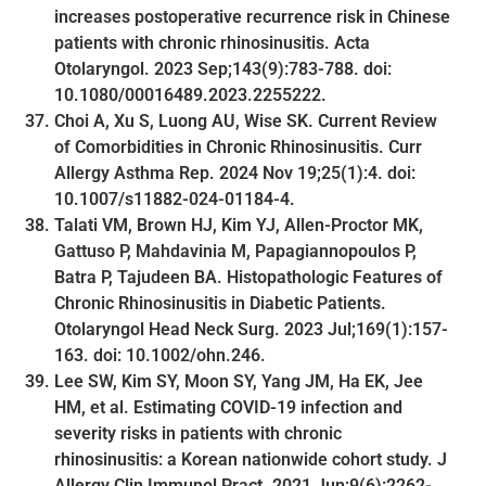
increases postoperative recurrence risk in Chinese
patients with chronic rhinosinusitis. Acta
Otolaryngol. 2023 Sep;143(9):783-788. doi:
10.1080/00016489.2023.2255222.
Choi A, Xu S, Luong AU, Wise SK. Current Review
of Comorbidities in Chronic Rhinosinusitis. Curr
Allergy Asthma Rep. 2024 Nov 19;25(1):4. doi:
10.1007/s11882-024-01184-4.
Talati VM, Brown HJ, Kim YJ, Allen-Proctor MK,
Gattuso P, Mahdavinia M, Papagiannopoulos P,
Batra P, Tajudeen BA. Histopathologic Features of
Chronic Rhinosinusitis in Diabetic Patients.
Otolaryngol Head Neck Surg. 2023 Jul;169(1):157-
163. doi: 10.1002/ohn.246.
Lee SW, Kim SY, Moon SY, Yang JM, Ha EK, Jee
HM, et al. Estimating COVID-19 infection and
severity risks in patients with chronic
rhinosinusitis: a Korean nationwide cohort study. J
Allergy Clin Immunol Pract. 2021 Jun;9(6):2262-