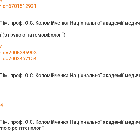
4
horId=6701512931
 ім. проф. О.С. Коломійченка Національної академії медич
ії (з групою патоморфології)
7
horId=7006385903
horId=7003452154
 ім. проф. О.С. Коломійченка Національної академії медич
54
 ім. проф. О.С. Коломійченка Національної академії медич
рупою рентгенології