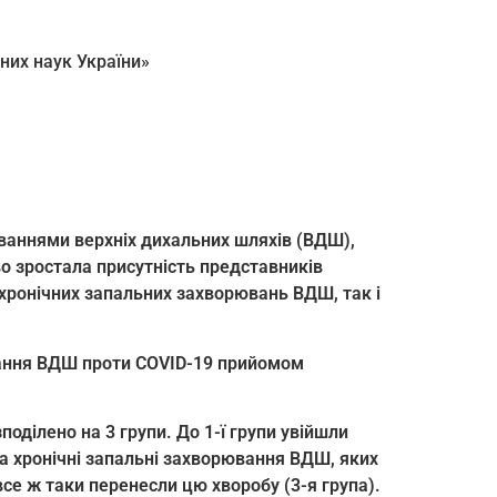
них наук України»
ваннями верхніх дихальних шляхів (ВДШ),
во зростала присутність представників
 хронічних запальних захворювань ВДШ, так і
ювання ВДШ проти COVID-19 прийомом
оділено на 3 групи. До 1-ї групи увійшли
 на хронічні запальні захворювання ВДШ, яких
 все ж таки перенесли цю хворобу (3-я група).