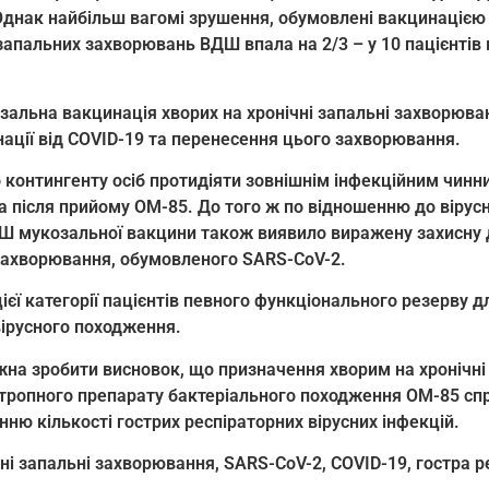
. Однак найбільш вагомі зрушення, обумовлені вакцинацією 
запальних захворювань ВДШ впала на 2/3 – у 10 пацієнтів 
альна вакцинація хворих на хронічні запальні захворюва
нації від COVID-19 та перенесення цього захворювання.
 контингенту осіб протидіяти зовнішнім інфекційним чинн
та після прийому ОМ-85. До того ж по відношенню до вірус
 мукозальної вакцини також виявило виражену захисну д
 захворювання, обумовленого SARS-CoV-2.
ієї категорії пацієнтів певного функціонального резерву д
вірусного походження.
на зробити висновок, що призначення хворим на хронічні
отропного препарату бактеріального походження ОМ-85 сп
ню кількості гострих респіраторних вірусних інфекцій.
чні запальні захворювання, SARS-CoV-2, COVID-19, гостра р