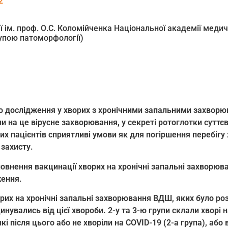
2
 ім. проф. О.С. Коломійченка Національної академії медич
групою патоморфології)
 дослідження у хворих з хронічними запальними захворю
 на це вірусне захворювання, у секреті ротоглотки суттє
их пацієнтів сприятливі умови як для погіршення перебігу
 захисту.
оповнення вакцинації хворих на хронічні запальні захвор
ження.
рих на хронічні запальні захворювання ВДШ, яких було розп
цинувались від цієї хвороби. 2-у та 3-ю групи склали хворі
і після цього або не хворіли на COVID-19 (2-а група), або