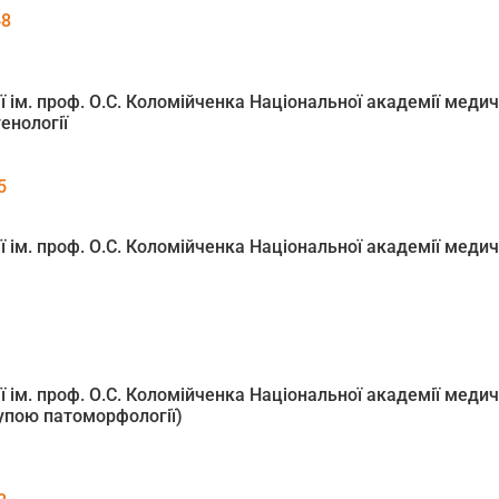
48
 ім. проф. О.С. Коломійченка Національної академії медич
генології
5
 ім. проф. О.С. Коломійченка Національної академії медич
 ім. проф. О.С. Коломійченка Національної академії медич
групою патоморфології)