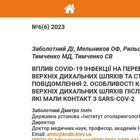
№6(6) 2023
Заболотний ДІ, Мельников ОФ, Рильс
Тимченко МД, Тимченко СВ
ВПЛИВ COVID-19 ІНФЕКЦІЇ НА ПЕ
ВЕРХНІХ ДИХАЛЬНИХ ШЛЯХІВ ТА С
ПОВІДОМЛЕННЯ 2. ОСОБЛИВОСТІ 
ВЕРХНІХ ДИХАЛЬНИХ ШЛЯХІВ ПІСЛ
ЯКІ МАЛИ КОНТАКТ З SARS-COV-2
Заболотн
и
й Дмитр
о Ілліч
Державна установа «Інститут отоларингології
Директор
Доктор медичних наук, професор, академік
Email:
amtc@kndio.kiev.ua