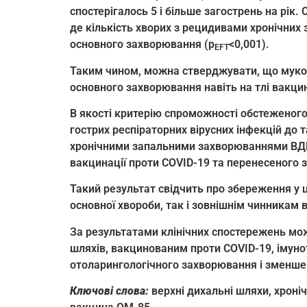
спостерігалось 5 і більше загострень на рік
де кількість хворих з рецидивами хронічних 
основного захворювання (p
<0,001).
EFT
Таким чином, можна стверджувати, що мукоз
основного захворювання навіть на тлі вакци
В якості критерію спроможності обстеженого
гострих респіраторних вірусних інфекцій до 
хронічними запальними захворюваннями ВДШ
вакцинації проти COVID-19 та перенесеного
Такий результат свідчить про збереження у ц
основної хвороби, так і зовнішнім чинникам 
За результатами клінічних спостережень мож
шляхів, вакцинованим проти COVID-19, імун
отоларингологічного захворювання і зменшен
Ключові слова:
верхні дихальні шляхи, хроні