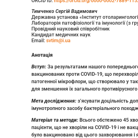
ORCID ID:
https://orcid.org/0000-0002-7889-115
Тимченко
Сергій Вадимович
Державна установа «Інститут отоларингології
Лабораторія патофізіології та імунології (з 
Провідний науковий співробітник
Кандидат медичних наук
Email:
svtim@i.ua
Анотація
Вступ:
За результатами нашого попереднього
вакцинованих проти COVID-19, що перехворіли
патогенної мікрофлори, що створювало у так
для зменшення їх загального противірусного
Мета дослідження:
з’ясувати доцільність д
імунотропного засобу бактеріального поход
Матеріал та методи:
Всього обстежено 45 хво
пацієнти, що не хворіли на COVID-19 і не вак
було вакциновано від цього захворювання і як