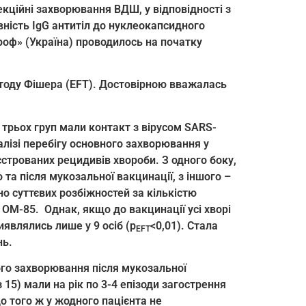
екційні захворювання ВДШ, у відповідності з
вність IgG антитіл до нуклеокапсидного
оф» (Україна) проводилось на початку
етоду Фішера (EFT). Достовірною вважалась
трьох груп мали контакт з вірусом SARS-
алізі перебігу основного захворювання у
єстрованих рецидивів хвороби. З одного боку,
та після мукозальної вакцинації, з іншого –
но суттєвих розбіжностей за кількістю
 ОМ-85. Однак, якщо до вакцинації усі хворі
иявлялись лише у 9 осіб (p
<0,01). Стала
EFT
нь.
ного захворювання після мукозальної
 15) мали на рік по 3-4 епізоди загострення
о того ж у жодного пацієнта не