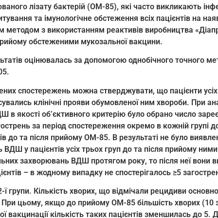
ваного лізату бактерій (ОМ-85), які часто викликають інф
итування та імунологічне обстеження всіх пацієнтів на ная
м методом з використанням реактивів виробництва «Діапр
 прийому обстеженими мукозальної вакцини.
льтатів оцінювалась за допомогою однобічного точного м
05.
ених спостережень можна стверджувати, що пацієнти усіх 
ксувались клінічні прояви обумовленої ним хвороби. При ан
Ш в якості об’єктивного критерію було обрано число заре
острень за період спостереження окремо в кожній групі до 
ів до та після прийому ОМ-85. В результаті не було виявле
ВДШ у пацієнтів усіх трьох груп до та після прийому ними
льних захворювань ВДШ протягом року, то після неї вони в
ієнтів – в жодному випадку не спостерігалось ≥5 загостре
2-ї групи. Кількість хворих, що відмічали рецидиви основ
. При цьому, якщо до прийому ОМ-85 більшість хворих (10 з
ї вакцинації кількість таких пацієнтів зменшилась до 5. Д