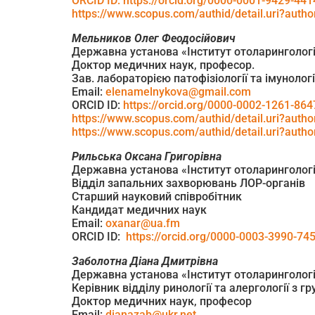
ORCID ID: https://orcid.org/0000-0001-9429-441
https://www.scopus.com/authid/detail.uri?aut
Мельников Олег Феодос
ійо
вич
Державна установа «Інститут отоларингології
Доктор медичних наук, професор.
Зав. лабораторією патофізіології та імунолог
Email:
elenamelnykova@gmail.com
ORCID ID:
https://orcid.org/0000-0002-1261-864
https://www.scopus.com/authid/detail.uri?aut
https://www.scopus.com/authid/detail.uri?aut
Рильська Оксана Григорівна
Державна установа «Інститут отоларингології
Відділ запальних захворювань ЛОР-органів
Старший науковий співробітник
Кандидат медичних наук
Email:
oxanar@ua.fm
ORCID ID:
https://orcid.org/0000-0003-3990-74
Заболотна Діана Дмитрівна
Державна установа «Інститут отоларингології
Керівник відділу ринології та алергології з г
Доктор медичних наук, професор
Email:
dianazab@ukr.net