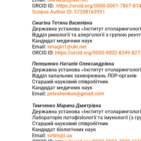
ORCID ID:
https://orcid.org/0000-0001-7807-81
Scopus Author ID: 57208163951
Смагіна Тетяна Василівна
Державна установа «Інститут отоларингології
Відділ ринології та алергології з групою рент
Кандидат медичних наук
Email:
smagin1@ukr.net
ORCID ID:
https://orcid.org/0000-0002-8349-827
Пелешенко Наталія Олександрівна
Державна установа «Інститут отоларингології
Відділ запальних захворювань ЛОР-органів
Старший науковий співробітник
Кандидат медичних наук
Email:
peleshenkon@gmail.com
Тимченко Марина Дмитрівна
Державна установа «Інститут отоларингології
Лабораторія патофізіології та імунології (з 
Старший науковий співробітник
Кандидат біологічних наук
Email:
svtim@i.ua