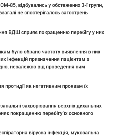
ОМ-85, відбувались у обстежених 3-ї групи,
взагалі не спостерігалось загострень
ння ВДШ сприяє покращенню перебігу у них
икам було обрано частоту виявлення в них
них інфекцій призначення пацієнтам з
ію, незалежно від проведення ним
ля протидії як негативним проявам їх
 запальні захворювання верхніх дихальних
рияє покращенню перебігу їх основного
еспіраторна вірусна інфекція, мукозальна