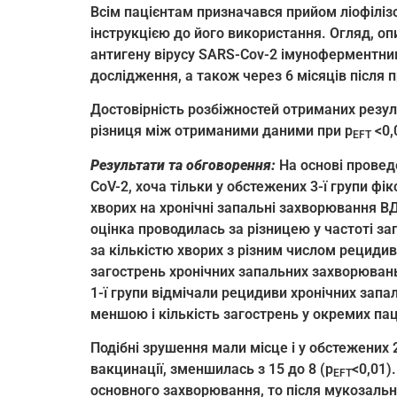
Всім пацієнтам призначався прийом ліофілізо
інструкцією до його використання. Огляд, оп
антигену вірусу SARS-Cov-2 імуноферментни
дослідження, а також через 6 місяців після
Достовірність розбіжностей отриманих резу
різниця між отриманими даними при р
<0,
EFT
Результати та обговорення:
На основі провед
CoV-2, хоча тільки у обстежених 3-ї групи фі
хворих на хронічні запальні захворювання ВД
оцінка проводилась за різницею у частоті заг
за кількістю хворих з різним числом рецидив
загострень хронічних запальних захворювань 
1-ї групи відмічали рецидиви хронічних запа
меншою і кількість загострень у окремих пац
Подібні зрушення мали місце і у обстежених 
вакцинації, зменшилась з 15 до 8 (p
<0,01)
EFT
основного захворювання, то після мукозально