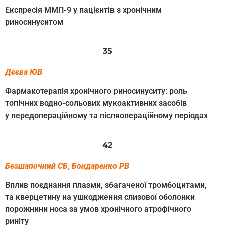
Експресія ММП-9 у пацієнтів з хронічним
риносинуситом
35
Дєєва ЮВ
Фармакотерапія хронічного риносинуситу: роль
топічних водно-сольових мукоактивних засобів
у передопераційному та післяопераційному періодах
42
Безшапочний СБ, Бондаренко РВ
Вплив поєднання плазми, збагаченої тромбоцитами,
та кверцетину на ушкодження слизової оболонки
порожнини носа за умов хронічного атрофічного
риніту