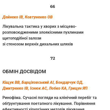
66
Дейнеко ІВ, Ковтуненко ОВ
Лікувальна тактика у хворих з місцево-
розповсюдженими злоякісними пухлинами
щитоподібної залози
зі стенозом верхніх дихальних шляхів
72
ОБМІН ДОСВІДОМ
Кіщук ВВ, Барціховський АІ, Бондарчук ОД,
Дмитренко ІВ, Існюк АС, Лобко КА, Грицун ЯП
Ринофіма. Сучасні погляди на клінічний перебіг та
обґрунтування поетапного лікування. Порівняння
ефективності хірургічних методів лікування