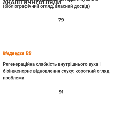
АНАЛІТИЧНІ ОГЛЯДИ
(бібліографічний огляд, власний досвід)
79
Медведєв ВВ
Регенераційна слабкість внутрішнього вуха і
біоінженерне відновлення слуху: короткий огляд
проблеми
91