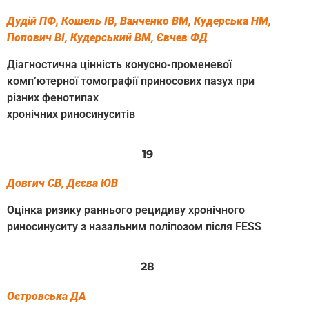
Дудій ПФ, Кошель ІВ, Ванченко ВМ, Кудерська НМ,
Попович ВІ, Кудерський ВМ, Євчев ФД
Діагностична цінність конусно-променевої
комп’ютерної томографії приносових пазух при
різних фенотипах
хронічних риносинуситів
19
Довгич СВ, Дєєва ЮВ
Оцінка ризику раннього рецидиву хронічного
риносинуситу з назальним поліпозом після FESS
28
Островська ДА