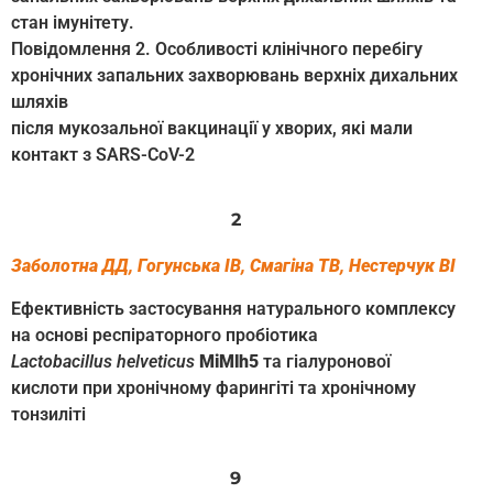
стан імунітету.
Повідомлення 2. Особливості клінічного перебігу
хронічних запальних захворювань верхніх дихальних
шляхів
після мукозальної вакцинації у хворих, які мали
контакт з SARS-CoV-2
2
Заболотна ДД, Гогунська ІВ, Смагіна ТВ, Нестерчук ВІ
Ефективність застосування натурального комплексу
на основі респіраторного пробіотика
Lactobacillus helveticus
MiMlh5
та гіалуронової
кислоти при хронічному фарингіті та хронічному
тонзиліті
9