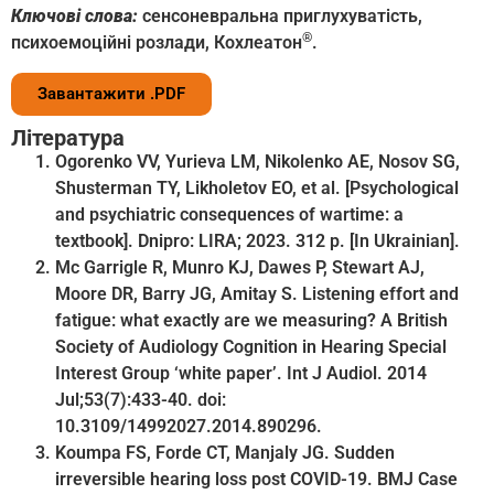
Ключові слова:
сенсоневральна приглухуватість,
®
психоемоційні розлади, Кохлеатон
.
Завантажити .PDF
Література
Ogorenko VV, Yurieva LM, Nikolenko AE, Nosov SG,
Shusterman TY, Likholetov EO, et al. [Psychological
and psychiatric consequences of wartime: a
textbook]. Dnipro: LIRA; 2023. 312 p. [In Ukrainian].
Mc Garrigle R, Munro KJ, Dawes P, Stewart AJ,
Moore DR, Barry JG, Amitay S. Listening effort and
fatigue: what exactly are we measuring? A British
Society of Audiology Cognition in Hearing Special
Interest Group ‘white paper’. Int J Audiol. 2014
Jul;53(7):433-40. doi:
10.3109/14992027.2014.890296.
Koumpa FS, Forde CT, Manjaly JG. Sudden
irreversible hearing loss post COVID-19. BMJ Case