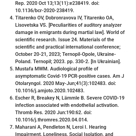
Rep. 2020 Oct 13;13(11):e238419. doi:
10.1136/bcr-2020-238419.
Titarenko OV, Dobronravova IV, Titarenko OA,
Lisovetska VS. [Peculiarities of auditory analyzer
damage in emigrants during martial law]. World of
scientific research. Issue 24. Materials of the
scientific and practical international conference;
October 20-21, 2023; Ternopil-Opole, Ukraine-
Poland. Ternopil; 2023. pp. 330-2. [In Ukrainian].
Mustafa MWM. Audiological profile of
asymptomatic Covid-19 PCR-positive cases. Am J
Otolaryngol. 2020 May-Jun;41(3):102483. doi:
10.1016/j.amjoto.2020.102483.
Escher R, Breakey N, Lämmle B. Severe COVID-19
infection associated with endothelial activation.
Thromb Res. 2020 Jun:190:62. doi:
10.1016/j.thromres.2020.04.014.
Maharani A, Pendleton N, Leroi I. Hearing
Impairment, Loneliness, Social Isolation, and