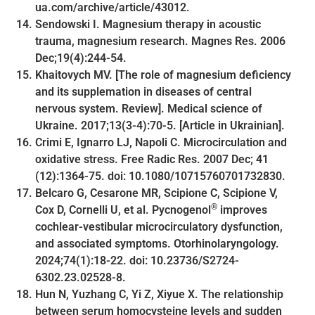
ua.com/archive/article/43012.
Sendowski І. Magnesium therapy in acoustic
trauma, magnesium research. Magnes Res. 2006
Dec;19(4):244-54.
Khaitovych MV. [The role of magnesium deficiency
and its supplemation in diseases of central
nervous system. Review]. Medical science of
Ukraine. 2017;13(3-4):70-5. [Article in Ukrainian].
Crimi E, Ignarro LJ, Napoli C. Microcirculation and
oxidative stress. Free Radic Res. 2007 Dec; 41
(12):1364-75. doi: 10.1080/10715760701732830.
Belcaro G, Cesarone MR, Scipione C, Scipione V,
®
Cox D, Cornelli U, et al. Pycnogenol
improves
cochlear-vestibular microcirculatory dysfunction,
and associated symptoms. Otorhinolaryngology.
2024;74(1):18-22. doi: 10.23736/S2724-
6302.23.02528-8.
Hun N, Yuzhang C, Yi Z, Xiyue X. The relationship
between serum homocysteine levels and sudden