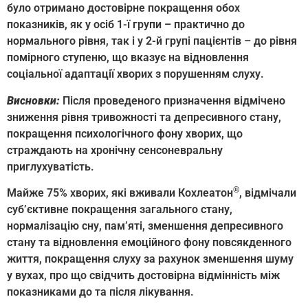
було отримано достовірне покращення обох
показників, як у осіб 1-ї групи – практично до
нормального рівня, так і у 2-й групі пацієнтів – до рівня
помірного ступеню, що вказує на відновлення
соціальної адаптації хворих з порушенням слуху.
Висновки:
Після проведеного призначення відмічено
зниження рівня тривожності та депресивного стану,
покращення психологічного фону хворих, що
страждають на хронічну сенсоневральну
приглухуватість.
®
Майже 75% хворих, які вживали Кохлеатон
, відмічали
суб’єктивне покращення загального стану,
нормалізацію сну, пам’яті, зменшення депресивного
стану та відновлення емоційного фону повсякденного
життя, покращення слуху за рахунок зменшення шуму
у вухах, про що свідчить досто­вірна відмінність між
показниками до та після лікування.