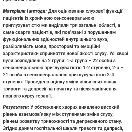
М
атеріали і методи:
Для оцінювання слухової функції
пацієнтів із хронічною сенсоневральною
приглухуватістю ми виділили три загальні області, а
саме скарги пацієнтів, які пов’язані з порушенням
функціональних здібностей внутрішнього вуха,
розбірливість мови, просторові та емоційні
характеристики сприйняття нової якості слуху. Усі хворі
були розподілені на 2 групи: 1-а група – 22 особи з
сенсоневральною приглухуватістю 1-2 ступеню, 2-а –
21 особа з сенсоневральною приглухуватістю 3-4
ступеню. Проведено оцінку зміни кількісних ознак
тривоги та депресії на початку та після закінчення
повного курсу терапії.
Результати:
У обстежених хворих виявлено високий
рівень взаємозв’язку між ступенями зміни слуху,
рівнем розвитку тривожності та депресивного стану.
Згідно даним госпітальної шкали тривоги та депресії,