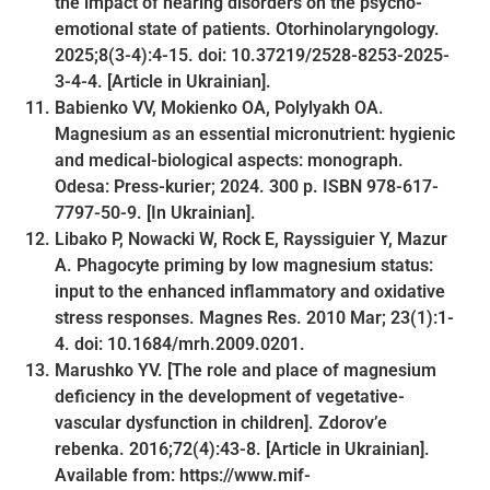
the impact of hearing disorders on the psycho-
emotional state of patients. Otorhinolaryngology.
2025;8(3-4):4-15. doi: 10.37219/2528-8253-2025-
3-4-4. [Article in Ukrainian].
Babienko VV, Mokienko OA, Polylyakh OA.
Magnesium as an essential micronutrient: hygienic
and medical-biological aspects: monograph.
Odesa: Press-kurier; 2024. 300 p. ISBN 978-617-
7797-50-9. [In Ukrainian].
Libako P, Nowacki W, Rock E, Rayssiguier Y, Mazur
А. Phagocyte priming by low magnesium status:
input to the enhanced inflammatory and oxidative
stress responses. Magnes Res. 2010 Mar; 23(1):1-
4. doi: 10.1684/mrh.2009.0201.
Marushko YV. [The role and place of magnesium
deficiency in the development of vegetative-
vascular dysfunction in children]. Zdorov’e
rebenka. 2016;72(4):43-8. [Article in Ukrainian].
Available from: https://www.mif-