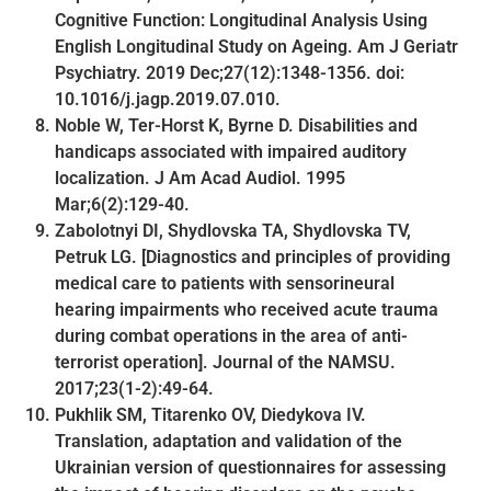
Cognitive Function: Longitudinal Analysis Using
English Longitudinal Study on Ageing. Am J Geriatr
Psychiatry. 2019 Dec;27(12):1348-1356. doi:
10.1016/j.jagp.2019.07.010.
Noble W, Ter-Horst K, Byrne D. Disabilities and
handicaps associated with impaired auditory
localization. J Am Acad Audiol. 1995
Mar;6(2):129-40.
Zabolotnyi DI, Shydlovska TA, Shydlovska TV,
Petruk LG. [Diagnostics and principles of providing
medical care to patients with sensorineural
hearing impairments who received acute trauma
during combat operations in the area of anti-
terrorist operation]. Journal of the NAMSU.
2017;23(1-2):49-64.
Pukhlik SM, Titarenko OV, Diedykova IV.
Translation, adaptation and validation of the
Ukrainian version of questionnaires for assessing