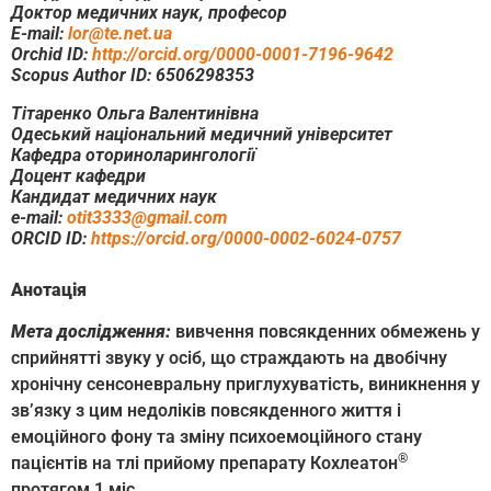
Доктор медичних наук, професор
E-mail:
lor@te.net.ua
Orchid ID:
http://orcid.org/0000-0001-7196-9642
Scopus Author ID: 6506298353
Тітаренко Ольга Валентинівна
Одеський національний медичний університет
Кафедра оториноларингології
Доцент кафедри
Кандидат медичних наук
e-mail:
otit3333@gmail.com
ORCID ID:
https://orcid.org/0000-0002-6024-0757
Анотація
Мета дослідження:
вивчення повсякденних обмежень у
сприйнятті звуку у осіб, що страждають на двобічну
хронічну сенсоневральну приглухуватість, виникнення у
зв’язку з цим недоліків повсякденного життя і
емоційного фону та зміну психоемоційного стану
®
пацієнтів на тлі прийому препарату Кохлеатон
протягом 1 міс.