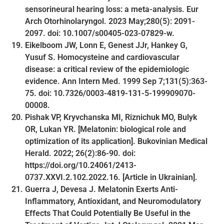
sensorineural hearing loss: a meta-analysis. Eur
Arch Otorhinolaryngol. 2023 May;280(5): 2091-
2097. doi: 10.1007/s00405-023-07829-w.
Eikelboom JW, Lonn E, Genest JJr, Hankey G,
Yusuf S. Homocysteine and cardiovascular
disease: a critical review of the epidemiologic
evidence. Ann Intern Med. 1999 Sep 7;131(5):363-
75. doi: 10.7326/0003-4819-131-5-199909070-
00008.
Pishak VP, Kryvchanska MI, Riznichuk MO, Bulyk
OR, Lukan YR. [Melatonin: biological role and
optimization of its application]. Bukovinian Medical
Herald. 2022; 26(2):86-90. doi:
https://doi.org/10.24061/2413-
0737.XXVI.2.102.2022.16. [Article in Ukrainian].
Guerra J, Devesa J. Melatonin Exerts Anti-
Inflammatory, Antioxidant, and Neuromodulatory
Effects That Could Potentially Be Useful in the